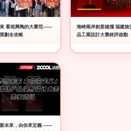
來 看坭興陶的大賽范——
海峽兩岸創意碰撞 福建旅
策劃全攻略
品工業設計大賽終評啟動
新未來，由你來定義 ——