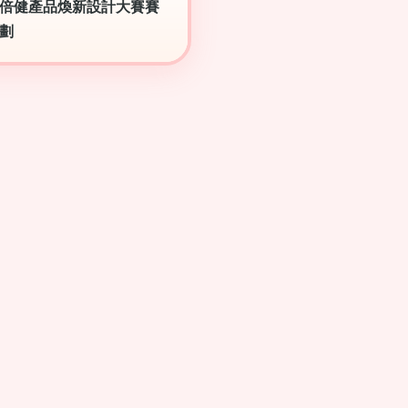
倍健產品煥新設計大賽賽
劃