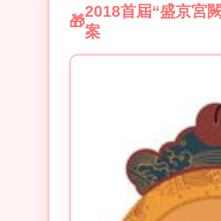
2018首屆“盛京
案