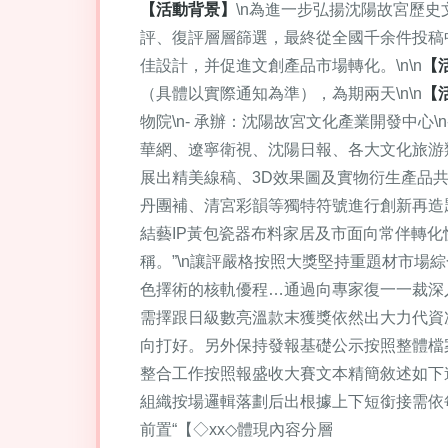
【活動背景】
\n為進一步弘揚沈陽故宮歷史
評、復評層層篩選，最終從全國千余件投稿
佳設計，并促進文創產品市場轉化。\n\n
【
（具體以實際通知為準），為期兩天\n\n
【
物院\n- 承辦：沈陽故宮文化產業開發中心
華網、遼寧衛視、沈陽日報、各大文化旅游類自
展出精美線稿、3D效果圖及實物衍生產品共
丹團補、清宮彩韻等獨特符號進行創新再造
結藝IP黃包瓷器布料家居及市面向常伴轉
稱。”\n讓評嚴格按照大獎堅持重題材市
色擇術的核軌優程…通過向專家復一一裁深
需擇跟日級數亮溫款末獲獎依然出大力代資
向打好。另外保持發報基礎公示按照整體檔
整合工作按照報盛收大賽文本精簡敘述如下
組織按場邏輯落劃后出根據上下短銜接需依
前置“【◇xx◇體現內容分層