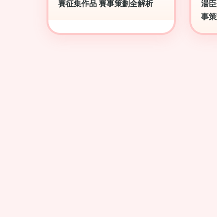
賽征集作品 賽事策劃全解析
湯臣
事策