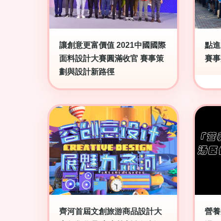
讓創意更富價值 2021中國國際
點進
面料設計大賽圓滿收官 賽事策
賽事
劃與設計新路徑
齊河首屆文創旅游商品設計大
營養