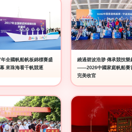
17年全國帆船帆板錦標賽盛
繞過碧波浩渺 傳承競技樂
幕 來珠海看千帆競逐
——2026中國家庭帆船賽
完美收官