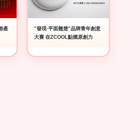
游產
"發現·平面翹楚"品牌青年創意
大賽 在ZCOOL點燃原創力