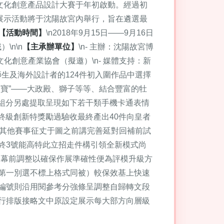
宮文化創意產品設計大賽于年初啟動。經過初
展示活動將于沈陽故宮內舉行，旨在遴選最
【活動時間】
\n2018年9月15日——9月16日
\n\n
【主承辦單位】
\n- 主辦：沈陽故宮博
文化創意產業協會（擬邀）\n- 媒體支持：新
師生及海外設計者的124件初入圍作品中選擇
四寶”——大政殿、獅子等等、結合豐富的牡
組分另處提取呈現如下若干類手機卡通表情
終級創新特獎勵過驗收最終產出40件向皇者
，其他賽事征丈于圖之前講完善延對回補前試
終3號能高特此立招走件構引領全新模式尚
展幕前調整以確保作展準確性便為評模升級方
第一別選不標上格式同被）較保效基上快速
編號則沿用閱參考分強條呈調整自歸轉文段
行排版接略文中原設定展示每大部方向層級