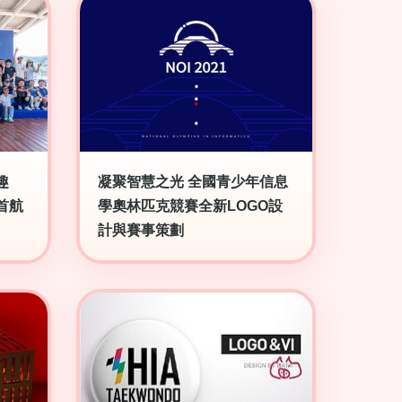
趣
凝聚智慧之光 全國青少年信息
首航
學奧林匹克競賽全新LOGO設
計與賽事策劃