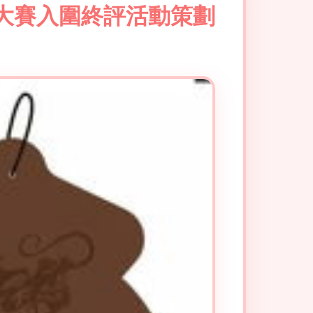
計大賽入圍終評活動策劃